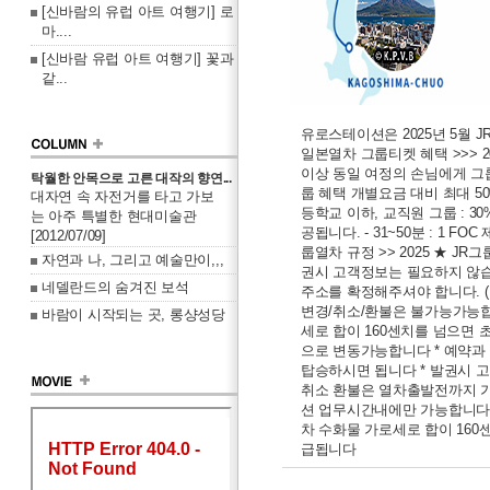
[신바람의 유럽 아트 여행기] 로
마....
[신바람 유럽 아트 여행기] 꽃과
같...
유로스테이션은 2025년 5월 
일본열차 그룹티켓 혜택 >>> 
이상 동일 여정의 손님에게 그
탁월한 안목으로 고른 대작의 향연...
룹 혜택 개별요금 대비 최대 50
대자연 속 자전거를 타고 가보
등학교 이하, 교직원 그룹 : 30
는 아주 특별한 현대미술관
공됩니다. - 31~50분 : 1 FOC 제
[2012/07/09]
룹열차 규정 >> 2025 ★ J
자연과 나, 그리고 예술만이,,,
권시 고객정보는 필요하지 않습
네델란드의 숨겨진 보석
주소를 확정해주셔야 합니다. (일
변경/취소/환불은 불가능가능합니
바람이 시작되는 곳, 롱샹성당
세로 합이 160센치를 넘으면 초
으로 변동가능합니다 * 예약과 
탑승하시면 됩니다 * 발권시 고
취소 환불은 열차출발전까지 가
션 업무시간내에만 가능합니다 (
차 수화물 가로세로 합이 16
급됩니다