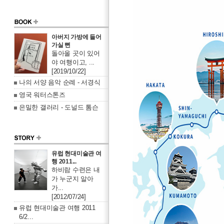
아버지 가방에 들어
가실 뻔
돌아올 곳이 있어
야 여행이고, ...
[2019/10/22]
나의 서양 음악 순례 - 서경식
영국 워터스톤즈
은밀한 갤러리 - 도널드 톰슨
유럽 현대미술관 여
행 2011...
하비람 수련은 내
가 누군지 알아
가...
[2012/07/24]
유럽 현대미술관 여행 2011
6/2...