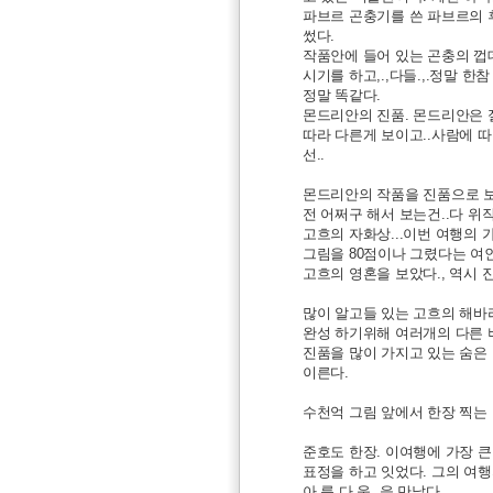
파브르 곤충기를 쓴 파브르의 
썼다.
작품안에 들어 있는 곤충의 껍데
시기를 하고,.,다들.,.정말 
정말 똑같다.
몬드리안의 진품. 몬드리안은 
따라 다른게 보이고..사람에 따
선..
몬드리안의 작품을 진품으로 보
전 어쩌구 해서 보는건..다 위
고흐의 자화상...이번 여행의 
그림을 80점이나 그렸다는 여인
고흐의 영혼을 보았다., 역시 진
많이 알고들 있는 고흐의 해바
완성 하기위해 여러개의 다른 
진품을 많이 가지고 있는 숨은
이른다.
수천억 그림 앞에서 한장 찍는
준호도 한장. 이여행에 가장 
표정을 하고 잇었다. 그의 여행의
아,름.다.움. 을 만났다.