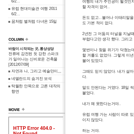
6/2...
여행의 내가 주인공이 될것인지는
할 자격이 없어..
유럽 현대미술관 여행 2011
6/2...
돈도 없고...불어나 이태리말을
꿈처럼 별처럼 다녀온 15일
도 가본 적이 없다.
2년전 그 어둠의 터널을 지날
부럽다고만 생각 했다. 그리고 
바람이 시작되는 곳, 롱샹성당
몇번이나 찾을 위기가 닥쳤는데도
전류에 감전된 듯 강한 스파크
할 겨를도 없었다. 그렇게 이년
가 일어나는 신비로운 건축물
불어 있었다.
[2012/07/09]
자연과 나, 그리고 예술만이,,,
그때도 믿지 않았다. 내가 설마
다.
네델란드의 숨겨진 보석
탁월한 안목으로 고른 대작의
말도 안된다는 거였다. 18일 
향연
붙었다.
내가 왜 못한다는거야..
유럽 여행 가는 사람이 따로 있
이지 않았다.
하는 거야.