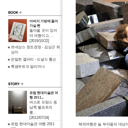
아버지 가방에 들어
가실 뻔
돌아올 곳이 있어
야 여행이고, ...
[2019/10/22]
르네상스 창조경영 - 김상근 최
상미
은밀한 갤러리 - 도널드 톰슨
룩셈부르크 알리아나
유럽 현대미술관 여
행 2011...
버스로 프랑스 동
남쪽 벨포트의
롱...
[2012/07/24]
유럽 현대미술관 여행 2011
해외여행은 늘 부러움의 대상이