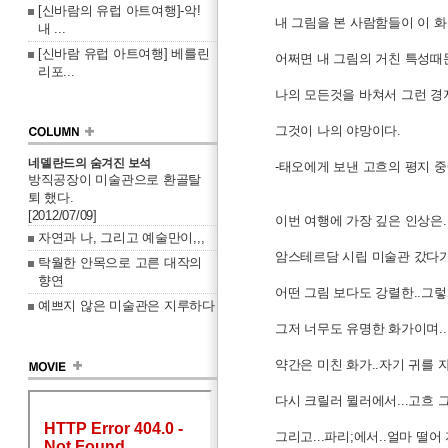
[신바람의 유럽 아트여행]-악!
내 그림을 본 사람함들이 이 
내 ...
[신바람 유럽 아트여행] 베를린
어쩌면 내 그림의 거친 특성때문
리포...
나의 모든것을 바쳐서 그런 경
그것이 나의 야망이다.
네델란드의 숨겨진 보석
-태오에게 보낸 고흐의 평지 
방직공장이 미술관으로 환골탈
퇴 했다.
[2012/07/09]
이번 여행에 가장 깊은 인상은.
자연과 나, 그리고 예술만이,,,
암스테르담 시립 미술관 갔다가
탁월한 안목으로 고른 대작의
향연
어떤 그림 보다도 강렬한..그렇
예쁘지 않은 미술관은 지루하다
그저 너무도 유명한 화가이며.
약간은 미친 화가..자기 귀를 자
다시 크릴러 뮐러에서...고흐 
그리고...파리;에서..얼마 떨어 