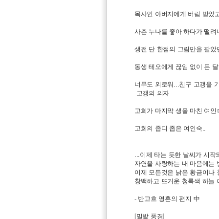
목사인 아버지에게 버림 받았고
사촌 누나를 좋아 하다가 떨려나
생전 단 한점의 그림만을 팔았던
동생 테오에게 끊임 없이 돈 달
너무도 외로워...친구 고갱을 기
고갱의 의자
고희가 마지막 생을 마친 여인
고희의 좁디 좁은 여인숙..
...이제 타는 듯한 날씨가 시
자연을 사랑하는 내 마음에는 
이제 모든것은 낡은 황금이나 
창백하고 뜨거운 청록색 하늘 
- 반고흐 영혼의 편지 中
[밀밭 풍경]