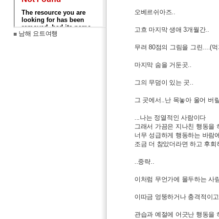
오베르쉬아즈..
고흐 마지막 생애 3개월간..
남해 요트여행
무려 80점의 그림을 그린....
마지막 숨을 거둔곳..
그의 무덤이 있는 곳..
그 곳에서..난 목놓아 울어 버릴
...나는 정열적인 사람이다
그래서 가끔은 지나친 행동을 
너무 성급하게 행동하는 바람
조금 더 참았더라면 하고 후회하
..중략..
이처럼 무언가에 몰두하는 사
이따금 엉뚱하거나 충격적이
관습과 예절에 어긋난 행동을 