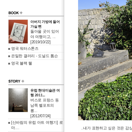
아버지 가방에 들어
가실 뻔
돌아올 곳이 있어
야 여행이고, ...
[2019/10/22]
영국 워터스톤즈
은밀한 갤러리 - 도널드 톰슨
영국 블랙 웰
유럽 현대미술관 여
행 2011...
버스로 프랑스 동
남쪽 벨포트의
롱...
[2012/07/24]
[신바람의 유럽 아트 여행기] 로
마....
..내가 표현하고 싶은 것은 감