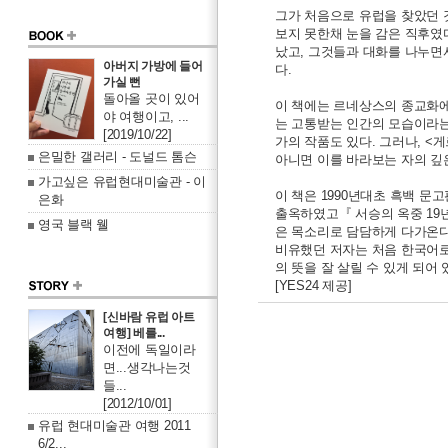
그가 처음으로 유럽을 찾았던 것
보지 못한채 눈을 감은 직후였
났고, 그것들과 대화를 나누면서
아버지 가방에 들어
다.
가실 뻔
돌아올 곳이 있어
이 책에는 르네상스의 종교화에
야 여행이고, ...
는 고통받는 인간의 모습이라는
[2019/10/22]
가의 작품도 있다. 그러나, <
은밀한 갤러리 - 도널드 톰슨
아니면 이를 바라보는 자의 깊
가고싶은 유럽현대미술관 - 이
이 책은 1990년대초 흑백 문
은화
출옥하였고『 서승의 옥중 19
영국 블랙 웰
은 목소리로 담담하게 다가온다는
비유했던 저자는 처음 한국어로
의 뜻을 잘 살릴 수 있게 되어 
[YES24 제공]
[신바람 유럽 아트
여행] 베를...
이전에 독일이라
면...생각나는것
들...
[2012/10/01]
유럽 현대미술관 여행 2011
6/2...