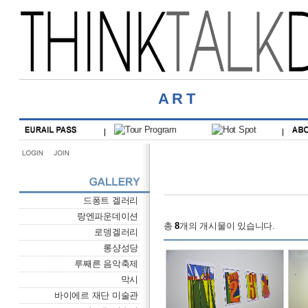
ART
드퐁트 겔러리
랑엔파운데이션
총
8
개의 개시물이 있습니다.
로뎅겔러리
롱샹성당
루째른 음악축제
막시
바이에르 재단 미술관