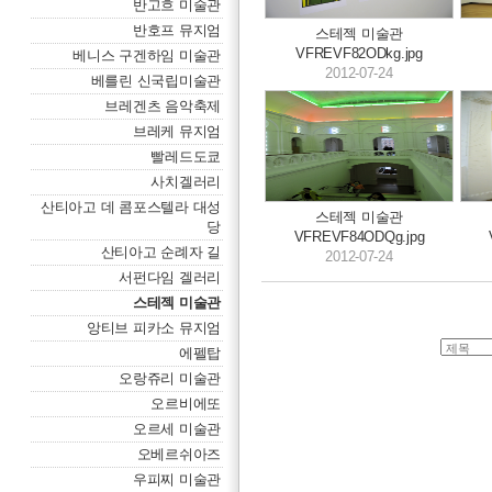
반고흐 미술관
반호프 뮤지엄
스테젝 미술관
VFREVF82ODkg.jpg
베니스 구겐하임 미술관
2012-07-24
베를린 신국립미술관
브레겐츠 음악축제
브레케 뮤지엄
빨레드도쿄
사치겔러리
산티아고 데 콤포스텔라 대성
스테젝 미술관
당
VFREVF84ODQg.jpg
산티아고 순례자 길
2012-07-24
서펀다임 겔러리
스테젝 미술관
앙티브 피카소 뮤지엄
에펠탑
오랑쥬리 미술관
오르비에또
오르세 미술관
오베르쉬아즈
우피찌 미술관