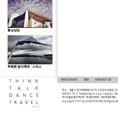
롱샹성당
루째른 음악축제 - 스위스