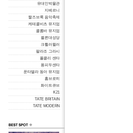
유대인박물관
지베르니
짤즈브룩 음악축제
케테콜비츠 뮤지엄
콜롬바 뮤지엄
쾰른대성당
크륄러뮐러
팔라조 그라시
폴클리 센타
퐁피두센타
푼타델라 동아 뮤지엄
홈브로히
화이트큐브
K21
TATE BRITAIN
TATE MODERN