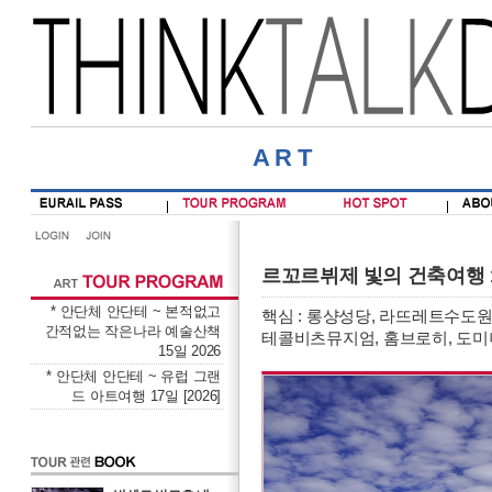
ART
르꼬르뷔제 빛의 건축여행 
* 안단체 안단테 ~ 본적없고
핵심 : 롱샹성당, 라뜨레트수도원
간적없는 작은나라 예술산책
테콜비츠뮤지엄, 홈브로히, 도미
15일 2026
* 안단체 안단테 ~ 유럽 그랜
드 아트여행 17일 [2026]