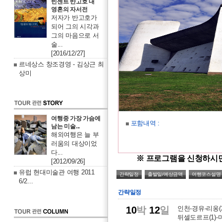
빈센트 반고호 내
영혼의 자서전
저자가 반고호가
되어 그의 시각과
그의 마음으로 서
술...
[2016/12/27]
르네상스 창조경영 - 김상근 최
상미
여행중 가장 가슴에
포함내역 :
남는 미술...
해외여행은 늘 부
러움의 대상이었
다...
※ 프로그램을 신청하시
[2012/09/26]
유럽 현대미술관 여행 2011
간략일정
출발일/예상금액
여행코스설명
6/2...
간략일정
10
박
12
일
인천-경유-리옹(2
뒤셀도르프(1)-마