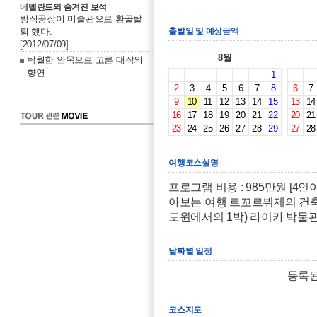
네델란드의 숨겨진 보석
방직공장이 미술관으로 환골탈
퇴 했다.
출발일 및 예상금액
[2012/07/09]
8월
탁월한 안목으로 고른 대작의
향연
1
2
3
4
5
6
7
8
6
7
9
10
11
12
13
14
15
13
14
16
17
18
19
20
21
22
20
21
23
24
25
26
27
28
29
27
28
여행코스설명
프로그램 비용 : 985만원 [4
아보는 여행 르꼬르뷔제의 건축
도원에서의 1박) 라이카 박물
날짜별 일정
등록된
코스지도