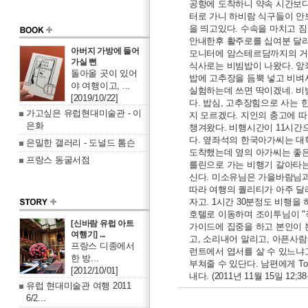
공항에 도착하니 약속 시간보다
터로 가니 하비람 식구들이 안
을 띄고있다. 수속을 마치고 
안내한후 활주로를 십여분 달리
아버지 가방에 들어
모니터에 암스테르담까지의 거리
가실 뻔
식사로는 비빔밥이 나왔다. 앞좌
돌아올 곳이 있어
밥에 고추장을 듬뿍 넣고 비벼
야 여행이고, ...
실험하는데 쓰면 딱이겠네. 비
[2019/10/22]
다. 밥심, 고추장힘으로 사는
가고싶은 유럽현대미술관 - 이
지 모르겠다. 지인의 충고에 
은화
챙겨왔다. 비행시간이 11시간
다. 옆좌석의 한국아가씨는 대
은밀한 갤러리 - 도널드 톰슨
도착했는데 옆의 아가씨는 좋은
프랑스 동굴서점
를린으로 가는 비행기 갈아타
신다. 미소유님은 가을바람님과
따라 여행의 퀄리티가 아주 달
자고. 1시간 30분정도 비행을 
호텔로 이동하며 조이투님이 "
[신바람 유럽 아트
가이드에 집중을 하고 본인이 본
여행기] ...
고, 소리내어 알리고, 아픈사람
프랑스 디종에서
런트에서 엽서를 살 수 있느냐
한 방...
부쳐줄 수 있단다. 남편에게 To 
[2012/10/01]
내다. (2011년 11월 15일 12;3
유럽 현대미술관 여행 2011
6/2...