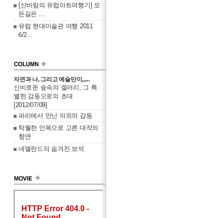
[신바람의 유럽아트여행기] 모
든길은 ...
유럽 현대미술관 여행 2011
6/2...
자연과 나, 그리고 예술만이,,,...
신비로운 숲속의 겔러리, 그 특
별한 감동으로의 초대
[2012/07/09]
파리에서 만난 의외의 감동
탁월한 안목으로 고른 대작의
향연
네델란드의 숨겨진 보석