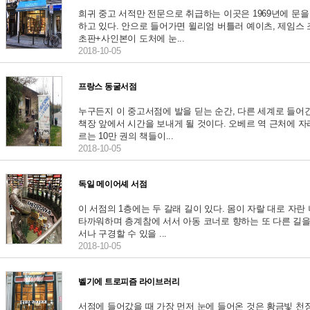
희귀 중고 서적만 전문으로 취급하는 이곳은 1969년에 문을
하고 있다. 안으로 들어가면 윌리엄 버틀러 예이츠, 제임스
초판+사인본이 도처에 눈...
2018-10-05
프랑스 동굴서점
누구든지 이 중고서점에 발을 딛는 순간, 다른 세계로 들어
책장 앞에서 시간을 보내게 될 것이다. 오베르 역 근처에 자
르는 10만 권의 책들이...
2018-10-05
독일 메이어셰 서점
이 서점의 1층에는 두 갈래 길이 있다. 몸이 자랄 대로 자란
타까워하며 층계참에 서서 아동 코너로 향하는 또 다른 길
서나 구경할 수 있을 ...
2018-10-05
벨기에 트로피즘 라이브러리
서점에 들어갔을 때 가장 먼저 눈에 들어온 것은 황금빛 천