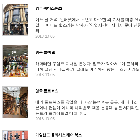
영국 워터스톤즈
어느 날 저녁, 인터넷에서 우연히 마주한 의 기사를 대충 요
일, 데이비드 윌스라는 남자가 “영업시간이 지나서 문이 닫힌
위...
2018-10-05
영국 블랙 웰
하마터면 무심코 지나칠 뻔했다. 입구가 작아서. ‘이 근처의
니까 그냥 지나칠까’와 ‘그래도 여기까지 왔는데 조금이라도 
2018-10-05
영국 돈트북스
내가 돈트북스를 찾았을 때 가장 눈여겨본 곳은, 왜 아니겠
분야나 컨셉이 아니라 나라별로 책을 분류해 놓은 서가라면 
돈트의 프라이드일 테고. 잉...
2018-10-05
아일랜드 율리시스 레어 북스