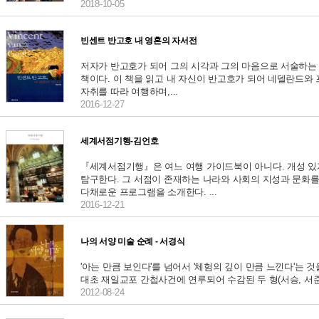
2018-10-05
빈센트 반고호 내 영혼의 자서전
저자가 반고호가 되어 그의 시각과 그의 마음으로 서술하는
책이다. 이 책을 읽고 내 자신이 반고호가 되어 네델란드와
자취를 따라 여행하며,...
2016-12-27
세계서점기행-김언호
『세계서점기행』은 여느 여행 가이드북이 아니다. 개성 있
탐구한다. 그 서점이 존재하는 나라와 사회의 지성과 문화를
다채로운 프로그램을 소개한다. ...
2016-12-21
나의 서양 미술 순례 - 서경식
'아는 만큼 보인다'를 넘어서 '체험의 깊이 만큼 느낀다'는 것
대초 재일교포 간첩사건에 연루되어 수감된 두 형(서승, 서준식)
2012-08-24