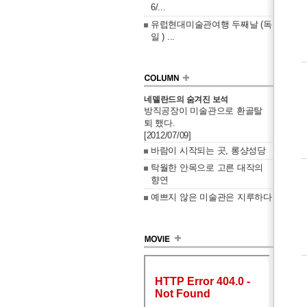
6/...
유럽현대미술관여행 두째날 (독
일 ) ...
네델란드의 숨겨진 보석
방직공장이 미술관으로 환골탈
퇴 했다.
[2012/07/09]
바람이 시작되는 곳, 롱샹성당
탁월한 안목으로 고른 대작의
향연
예쁘지 않은 미술관은 지루하다