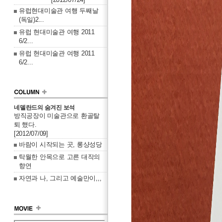
유럽현대미술관 여행 두째날
(독일)2...
유럽 현대미술관 여행 2011
6/2...
유럽 현대미술관 여행 2011
6/2...
네델란드의 숨겨진 보석
방직공장이 미술관으로 환골탈
퇴 했다.
[2012/07/09]
바람이 시작되는 곳, 롱샹성당
탁월한 안목으로 고른 대작의
향연
자연과 나, 그리고 예술만이,,,