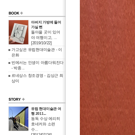
아버지 가방에 들어
가실 뻔
돌아올 곳이 있어
야 여행이고, ...
[2019/10/22]
가고싶은 유럽현대미술관 - 이
은화
빈에서는 인생이 아름다워진다
- 박종...
르네상스 창조경영 - 김상근 최
상미
유럽 현대미술관 여
행 2011...
동독 수상 에리히
호네커와 소련
수...
[2012/07/24]