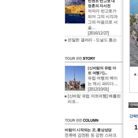
빈센트 반고호 내
영혼의 자서전
저자가 반고호가
되어 그의 시각과
그의 마음으로 서
술...
[2016/12/27]
은밀한 갤러리 - 도널드 톰슨
[신바람의 유럽 아
트 여행기]...
유럽 여행의 백미
는 역시 파리다....
[2012/10/01]
[신바람 유럽 아트여행] 베를린
리포...
간략
간략
1
바람이 시작되는 곳, 롱샹성당
전류에 감전된 듯 강한 스파크