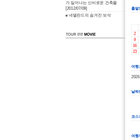
가 일어나는 신비로운 건축물
[2012/07/09]
출발
네델란드의 숨겨진 보석
2
9
16
23
여행
202
날짜
코스
여행