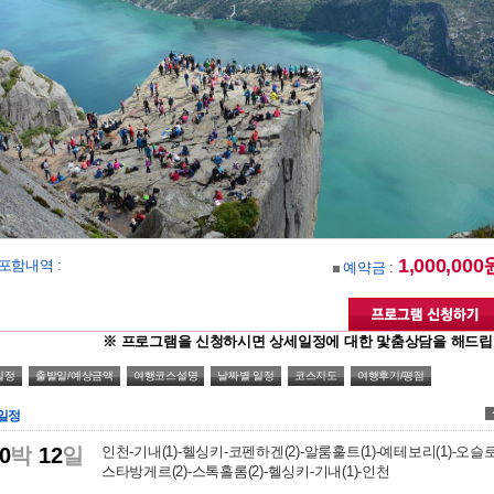
1,000,000
포함내역 :
예약금
:
※ 프로그램을 신청하시면 상세일정에 대한 맟춤상담을 해드립
일정
출발일/예상금액
여행코스설명
날짜별 일정
코스지도
여행후기/평점
일정
0
박
12
일
인천-기내(1)-헬싱키-코펜하겐(2)-알룸훌트(1)-예테보리(1)-오슬로(
스타방게르(2)-스톡홀롬(2)-헬싱키-기내(1)-인천