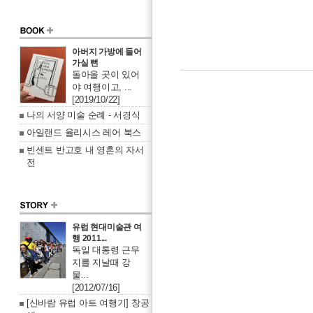
아버지 가방에 들어
가실 뻔
돌아올 곳이 있어
야 여행이고, ...
[2019/10/22]
나의 서양 미술 순례 - 서경식
아일랜드 율리시스 레어 북스
빈센트 반고호 내 영혼의 자서
전
유럽 현대미술관 여
행 2011...
독일 대통령 근무
지를 지날때 강
물...
[2012/07/16]
[신바람 유럽 아트 여행기] 창공